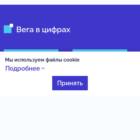
Вега в цифрах
20
3000+
Мы используем файлы cookie
Подробнее
интенсивных смен в
школьников
год
принимает участие в
Принять
мероприятиях
ежемесячно
100+
50+
образовательных
мероприятий