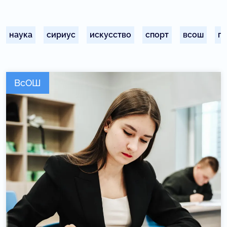
наука
сириус
искусство
спорт
всош
п
ВсОШ