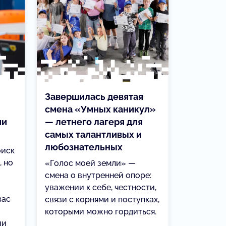
Завершилась девятая
смена «Умных каникул»
ии
— летнего лагеря для
самых талантливых и
любознательных
оиск
, но
«Голос моей земли» —
смена о внутренней опоре:
уважении к себе, честности,
вас
связи с корнями и поступках,
которыми можно гордиться.
ии