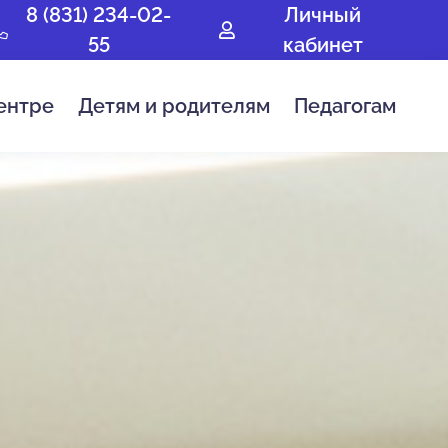
8 (831) 234-02-
Личный
55
кабинет
ентре
Детям и родителям
Педагогам