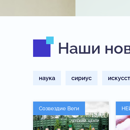
Наши но
наука
сириус
искусс
Созвездие Веги
НЕ