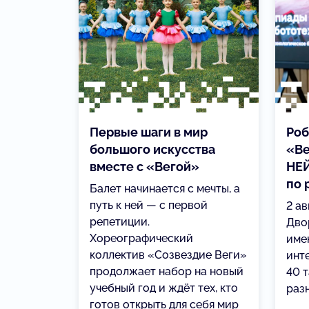
Первые шаги в мир
Роб
большого искусства
«Ве
вместе с «Вегой»
НЕЙ
по 
Балет начинается с мечты, а
путь к ней — с первой
2 а
репетиции.
Дво
Хореографический
име
коллектив «Созвездие Веги»
инт
продолжает набор на новый
40 
учебный год и ждёт тех, кто
раз
готов открыть для себя мир