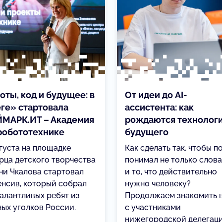
оты, код и будущее: в
От идеи до AI-
ге» стартовала
ассистента: как
МАРК.ИТ – Академия
рождаются технолог
робототехнике
будущего
вгуста на площадке
Как сделать так, чтобы п
рца детского творчества
понимал не только слова
ни Чкалова стартовал
и то, что действительно
енсив, который собрал
нужно человеку?
талантливых ребят из
Продолжаем знакомить 
ных уголков России.
с участниками
нижегородской делегац