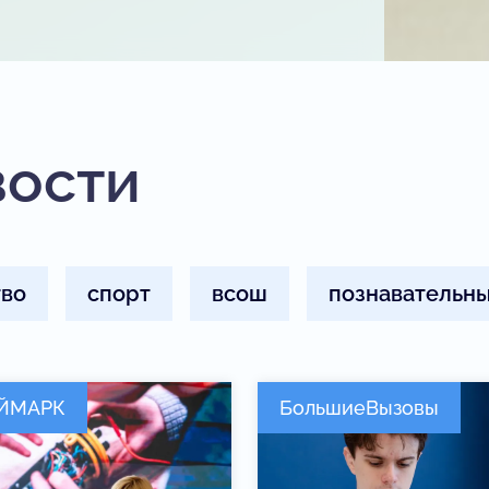
вости
тво
спорт
всош
познавательны
ЙМАРК
БольшиеВызовы