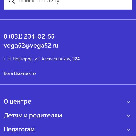
8 (831) 234-02-55
vega52@vega52.ru
г .Н. Новгород, ул. Алексеевская, 22А
Вега Вконтакте
О центре
О нас
Детям и родителям
Сведения образовательной организации
Учебные интенсивные сборы
Педагогам
Структура регионального центра