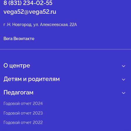
8 (831) 234-02-55
vega52@vega52.ru
г .Н. Новгород, ул. Алексеевская, 22А
Вега Вконтакте
О центре
О нас
Детям и родителям
Сведения образовательной организации
Учебные интенсивные сборы
Педагогам
Структура регионального центра
Образовательные программы
Программы Веги
Годовой отчет 2024
Педагогический состав
Мероприятия
Программы Сириус
Годовой отчет 2023
Попечительский совет
Большие вызовы
Методические рекомендации
Годовой отчет 2022
Экспертный совет
Сириус Лето