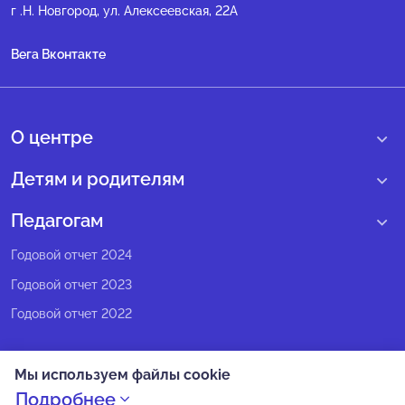
г .Н. Новгород, ул. Алексеевская, 22А
Вега Вконтакте
О центре
О нас
Детям и родителям
Сведения образовательной организации
Учебные интенсивные сборы
Педагогам
Структура регионального центра
Образовательные программы
Программы Веги
Годовой отчет 2024
Педагогический состав
Мероприятия
Программы Сириус
Годовой отчет 2023
Попечительский совет
Большие вызовы
Методические рекомендации
Годовой отчет 2022
Экспертный совет
Сириус Лето
Партнеры
Олимпиадное движение
Мы используем файлы cookie
СМИ о нас
Календарь всех событий
Подробнее
Политика конфиденциальности
Новости