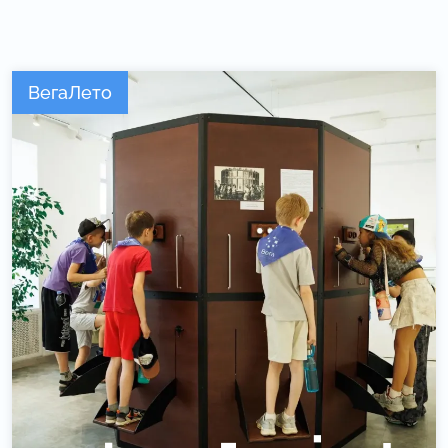
ВегаЛето