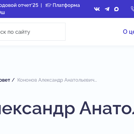
одовой отчет'25
|
Платформа
Ош
О ц
овет
Кононов Александр Анатольевич...
лександр Анато