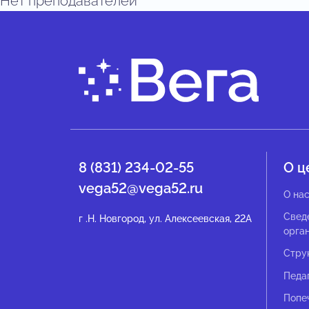
Нет преподавателей
8 (831) 234-02-55
О ц
vega52@vega52.ru
О на
Свед
г .Н. Новгород, ул. Алексеевская, 22А
орга
Стру
Педа
Попе