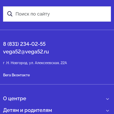
8 (831) 234-02-55
vega52@vega52.ru
г .Н. Новгород, ул. Алексеевская, 22А
Вега Вконтакте
О центре
О нас
Детям и родителям