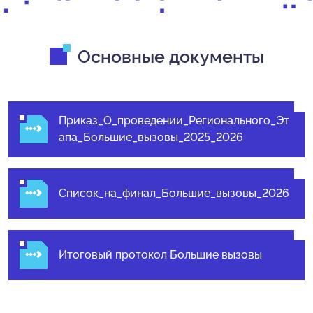
Основные документы
Приказ_О_проведении_Регионального_Эт
апа_Большие_вызовы_2025_2026
Список_на_финал_Большие_вызовы_2026
Итоговый протокол Большие вызовы