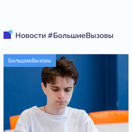
Новости #БольшиеВызовы
БольшиеВызовы