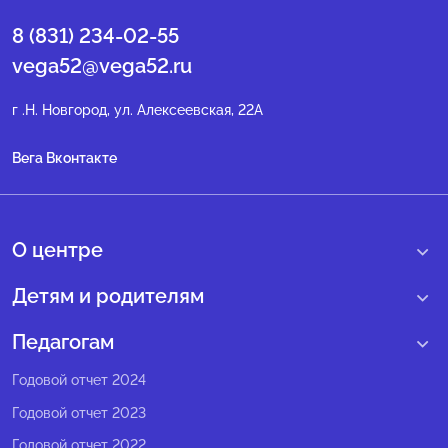
8 (831) 234-02-55
vega52@vega52.ru
г .Н. Новгород, ул. Алексеевская, 22А
Вега Вконтакте
О центре
О нас
Детям и родителям
Сведения образовательной организации
Учебные интенсивные сборы
Педагогам
Структура регионального центра
Образовательные программы
Программы Веги
Годовой отчет 2024
Педагогический состав
Мероприятия
Программы Сириус
Годовой отчет 2023
Попечительский совет
Большие вызовы
Методические рекомендации
Годовой отчет 2022