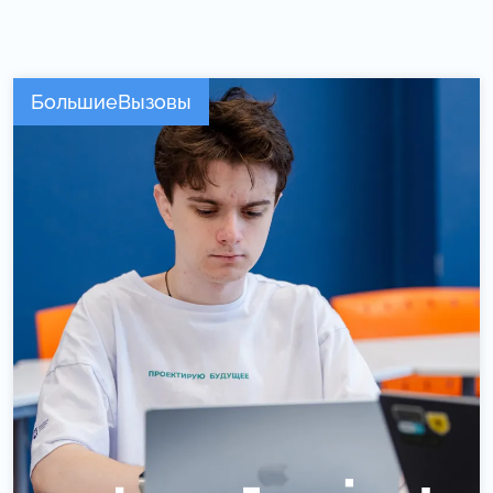
БольшиеВызовы