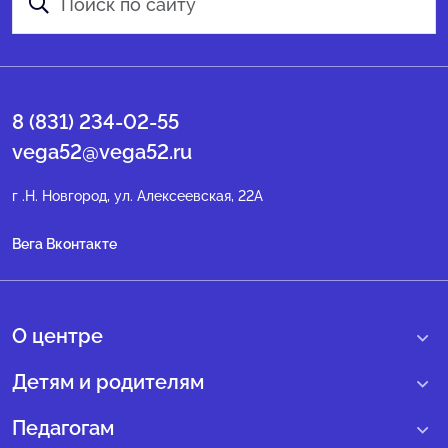
8 (831) 234-02-55
vega52@vega52.ru
г .Н. Новгород, ул. Алексеевская, 22А
Вега Вконтакте
О центре
О нас
Детям и родителям
Сведения образовательной организации
Учебные интенсивные сборы
Педагогам
Структура регионального центра