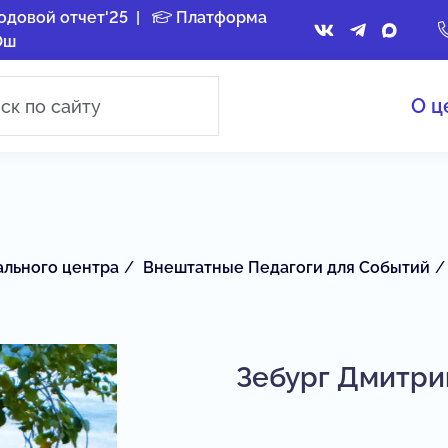
одовой отчет'25
|
Платформа
Ош
О ц
ального центра
Внештатные Педагоги для Событий
Зебург Дмитри