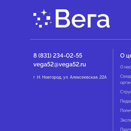
8 (831) 234-02-55
О ц
vega52@vega52.ru
О на
Свед
г .Н. Новгород, ул. Алексеевская, 22А
орга
Стру
Педа
Попе
Эксп
Парт