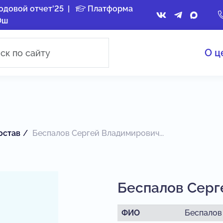
одовой отчет'25
|
Платформа
Ош
О ц
остав
Беспалов Сергей Владимирович...
Беспалов Серг
ФИО
Беспалов