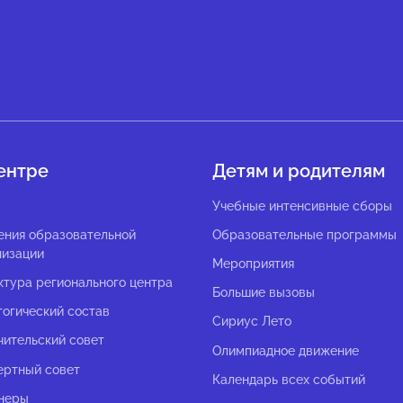
ентре
Детям и родителям
с
Учебные интенсивные сборы
ения образовательной
Образовательные программы
низации
Мероприятия
ктура регионального центра
Большие вызовы
гогический состав
Сириус Лето
чительский совет
Олимпиадное движение
ертный совет
Календарь всех событий
неры