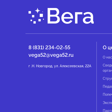
8 (831) 234-02-55
О ц
vega52@vega52.ru
О на
Свед
г .Н. Новгород, ул. Алексеевская, 22А
орга
Стру
Педа
Попе
Эксп
Парт