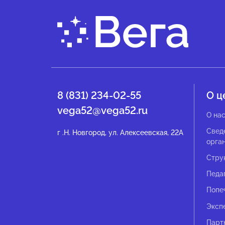
8 (831) 234-02-55
О ц
vega52@vega52.ru
О на
Свед
г .Н. Новгород, ул. Алексеевская, 22А
орга
Стру
Педа
Попе
Эксп
Парт