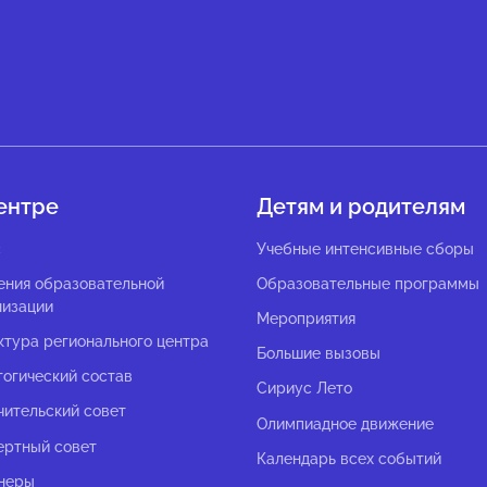
ентре
Детям и родителям
с
Учебные интенсивные сборы
ения образовательной
Образовательные программы
низации
Мероприятия
ктура регионального центра
Большие вызовы
гогический состав
Сириус Лето
чительский совет
Олимпиадное движение
ертный совет
Календарь всех событий
неры