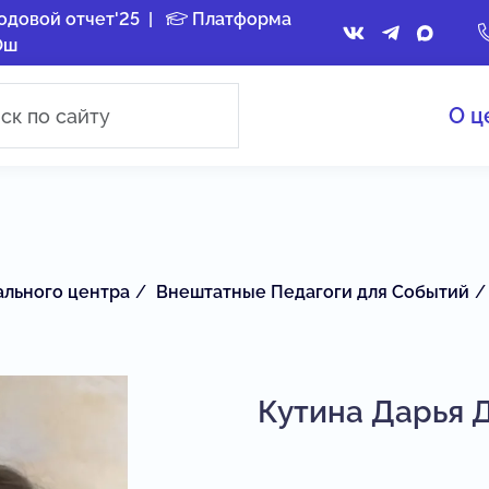
одовой отчет'25
|
Платформа
Ош
О ц
ального центра
Внештатные Педагоги для Событий
Кутина Дарья 