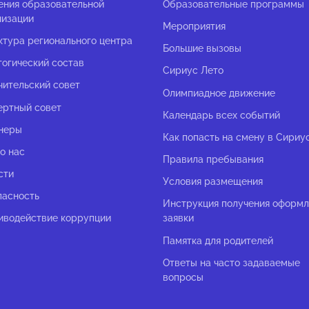
ения образовательной
Образовательные программы
низации
Мероприятия
ктура регионального центра
Большие вызовы
гогический состав
Сириус Лето
чительский совет
Олимпиадное движение
ертный совет
Календарь всех событий
неры
Как попасть на смену в Сириу
о нас
Правила пребывания
сти
Условия размещения
пасность
Инструкция получения оформ
иводействие коррупции
заявки
Памятка для родителей
Ответы на часто задаваемые
вопросы