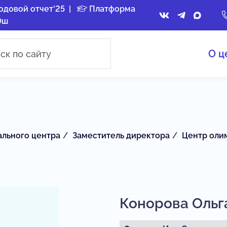
одовой отчет'25
|
Платформа
Ош
О ц
ального центра
Заместитель директора
Центр оли
Конорова Ольг