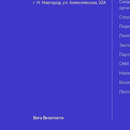
Свед
г .Н. Новгород, ул. Алексеевская, 22А
орга
Стру
Педа
Попе
Эксп
Парт
СМИ 
Ново
Безо
Прот
Вега Вконтакте