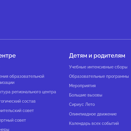
ентре
Детям и родителям
с
Учебные интенсивные сборы
ения образовательной
Образовательные программы
низации
Мероприятия
ктура регионального центра
Большие вызовы
гогический состав
Сириус Лето
чительский совет
Олимпиадное движение
ертный совет
Календарь всех событий
неры