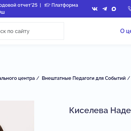
одовой отчет'25
|
Платформа
Ош
О ц
ального центра
Внештатные Педагоги для Событий
Киселева Над