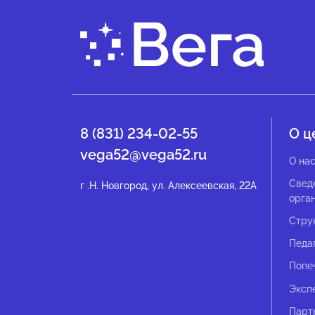
8 (831) 234-02-55
О ц
vega52@vega52.ru
О на
Свед
г .Н. Новгород, ул. Алексеевская, 22А
орга
Стру
Педа
Попе
Эксп
Парт