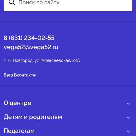
8 (831) 234-02-55
vega52@vega52.ru
г .Н. Новгород, ул. Алексеевская, 22А
Вега Вконтакте
О центре
О нас
Детям и родителям
Сведения образовательной организации
Учебные интенсивные сборы
Педагогам
Структура регионального центра