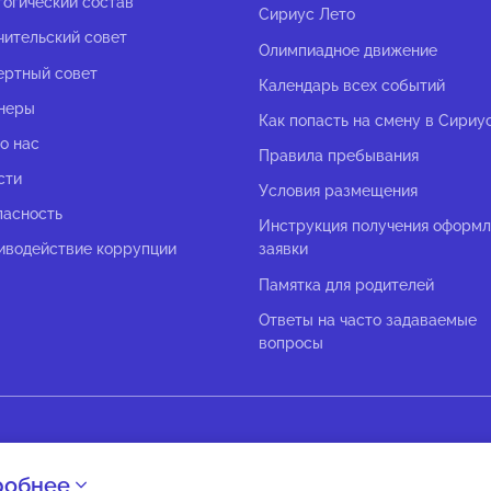
гогический состав
Сириус Лето
чительский совет
Олимпиадное движение
ертный совет
Календарь всех событий
неры
Как попасть на смену в Сириу
о нас
Правила пребывания
сти
Условия размещения
пасность
Инструкция получения оформ
иводействие коррупции
заявки
Памятка для родителей
Ответы на часто задаваемые
вопросы
робнее