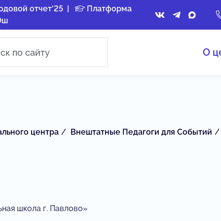
одовой отчет'25
|
Платформа
Ош
О ц
ального центра
Внештатные Педагоги для Событий
ная школа г. Павлово»