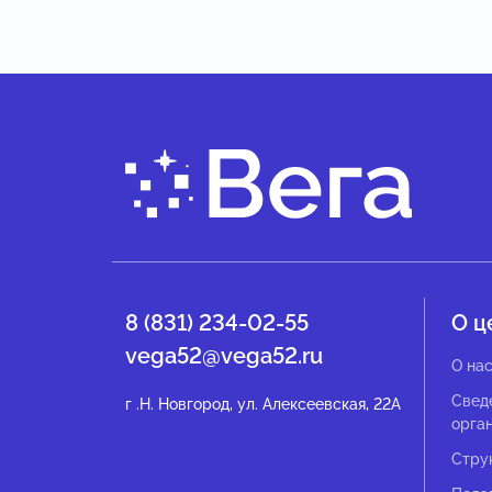
8 (831) 234-02-55
О ц
vega52@vega52.ru
О на
Свед
г .Н. Новгород, ул. Алексеевская, 22А
орга
Стру