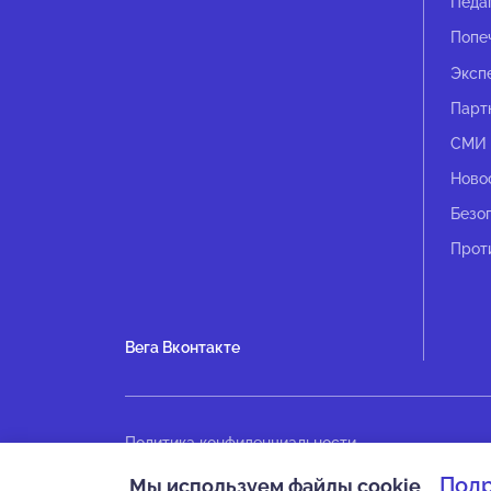
Педа
Попе
Эксп
Парт
СМИ 
Ново
Безо
Прот
Вега Вконтакте
Политика конфиденциальности
Оплата
Под
Мы используем файлы cookie