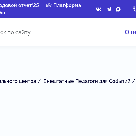
одовой отчет'25
|
Платформа
Ош
О ц
ального центра
Внештатные Педагоги для Событий