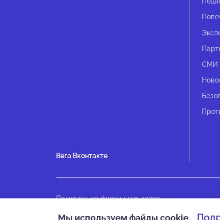
Педа
Попе
Эксп
Парт
СМИ 
Ново
Безо
Прот
Вега Вконтакте
Политика конфиденциальности
Оплата
Под
Мы используем файлы cookie