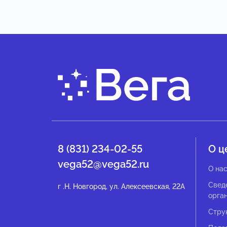
8 (831) 234-02-55
О ц
vega52@vega52.ru
О на
Свед
г .Н. Новгород, ул. Алексеевская, 22А
орга
Стру