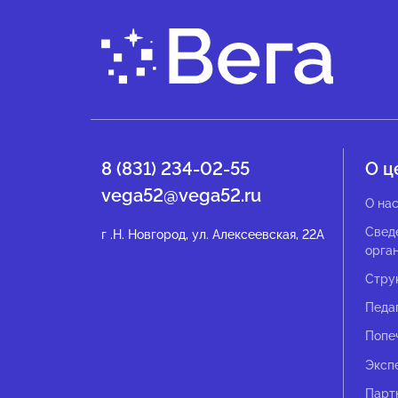
8 (831) 234-02-55
О ц
vega52@vega52.ru
О на
Свед
г .Н. Новгород, ул. Алексеевская, 22А
орга
Стру
Педа
Попе
Эксп
Парт