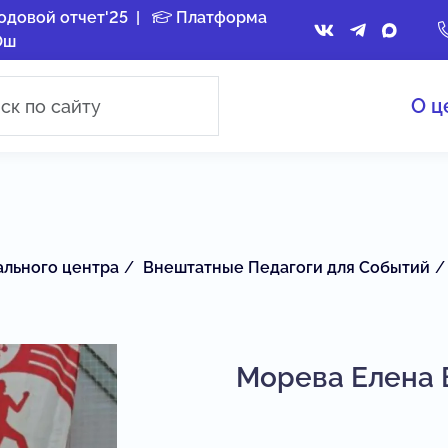
одовой отчет'25
|
Платформа
Ош
О ц
ального центра
Внештатные Педагоги для Событий
Морева Елена