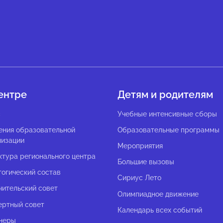
ентре
Детям и родителям
с
Учебные интенсивные сборы
ения образовательной
Образовательные программы
низации
Мероприятия
ктура регионального центра
Большие вызовы
гогический состав
Сириус Лето
чительский совет
Олимпиадное движение
ертный совет
Календарь всех событий
неры