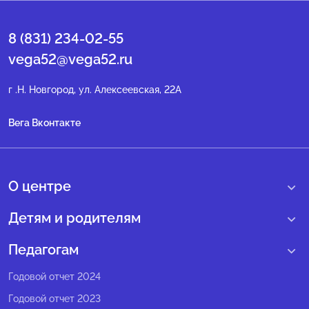
8 (831) 234-02-55
vega52@vega52.ru
г .Н. Новгород, ул. Алексеевская, 22А
Вега Вконтакте
О центре
О нас
Детям и родителям
Сведения образовательной организации
Учебные интенсивные сборы
Педагогам
Структура регионального центра
Образовательные программы
Программы Веги
Годовой отчет 2024
Педагогический состав
Мероприятия
Программы Сириус
Годовой отчет 2023
Попечительский совет