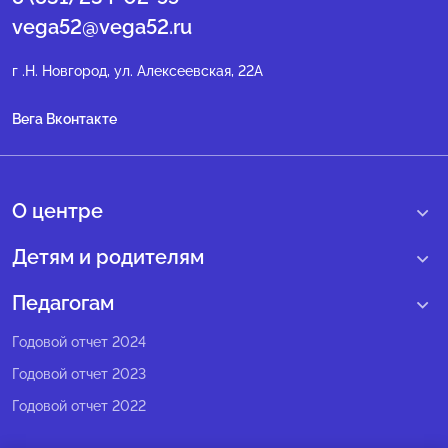
vega52@vega52.ru
г .Н. Новгород, ул. Алексеевская, 22А
Вега Вконтакте
О центре
О нас
Детям и родителям
Сведения образовательной организации
Учебные интенсивные сборы
Педагогам
Структура регионального центра
Образовательные программы
Программы Веги
Годовой отчет 2024
Педагогический состав
Мероприятия
Программы Сириус
Годовой отчет 2023
Попечительский совет
Большие вызовы
Методические рекомендации
Годовой отчет 2022
Экспертный совет
Сириус Лето
Партнеры