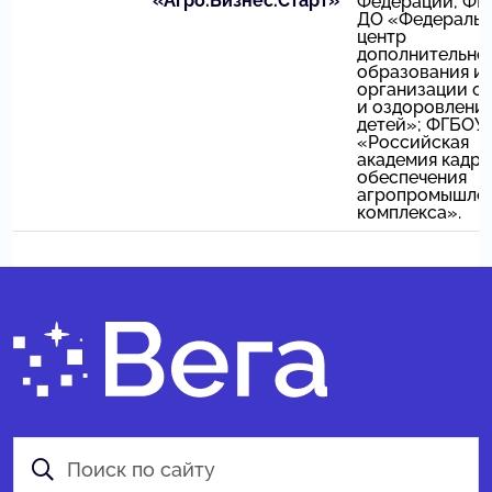
«Агро.Бизнес.Старт»
Федерации; ФГ
ДО «Федераль
центр
дополнительно
образования и
организации о
и оздоровлени
детей»; ФГБОУ
«Российская
академия кадр
обеспечения
агропромышле
комплекса».