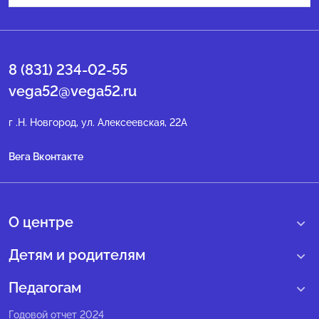
8 (831) 234-02-55
vega52@vega52.ru
г .Н. Новгород, ул. Алексеевская, 22А
Вега Вконтакте
О центре
О нас
Детям и родителям
Сведения образовательной организации
Учебные интенсивные сборы
Педагогам
Структура регионального центра
Образовательные программы
Программы Веги
Годовой отчет 2024
Педагогический состав