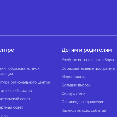
ентре
Детям и родителям
с
Учебные интенсивные сборы
ения образовательной
Образовательные программы
низации
Мероприятия
ктура регионального центра
Большие вызовы
гогический состав
Сириус Лето
чительский совет
Олимпиадное движение
ертный совет
Календарь всех событий
неры