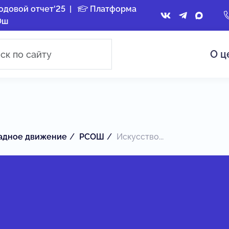
одовой отчет'25
|
Платформа
Ош
О ц
адное движение
РСОШ
Искусство...