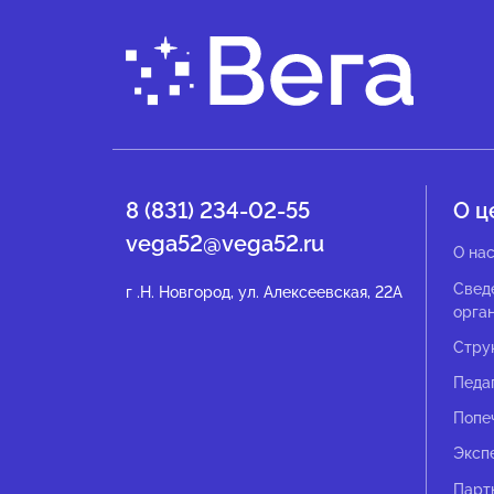
8 (831) 234-02-55
О ц
vega52@vega52.ru
О на
Свед
г .Н. Новгород, ул. Алексеевская, 22А
орга
Стру
Педа
Попе
Эксп
Парт