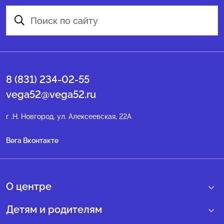
8 (831) 234-02-55
vega52@vega52.ru
г .Н. Новгород, ул. Алексеевская, 22А
Вега Вконтакте
О центре
О нас
Детям и родителям
Сведения образовательной организации