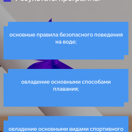
основные правила безопасного поведения
на воде;
овладение основными способами
плавания;
овладение основными видами спортивного