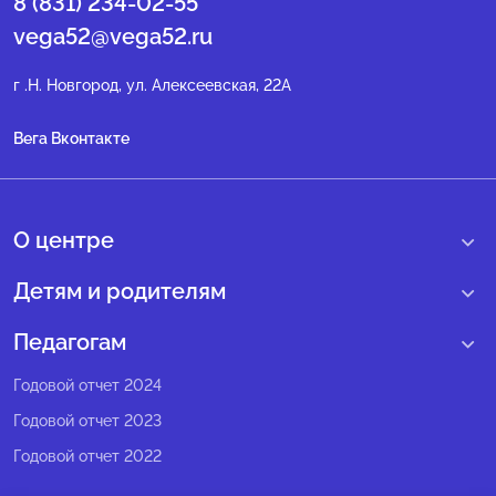
8 (831) 234-02-55
vega52@vega52.ru
г .Н. Новгород, ул. Алексеевская, 22А
Вега Вконтакте
О центре
О нас
Детям и родителям
Сведения образовательной организации
Учебные интенсивные сборы
Педагогам
Структура регионального центра
Образовательные программы
Программы Веги
Годовой отчет 2024
Педагогический состав
Мероприятия
Программы Сириус
Годовой отчет 2023
Попечительский совет
Большие вызовы
Методические рекомендации
Годовой отчет 2022
Экспертный совет
Сириус Лето