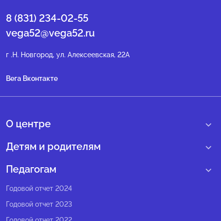
8 (831) 234-02-55
vega52@vega52.ru
г .Н. Новгород, ул. Алексеевская, 22А
Вега Вконтакте
О центре
О нас
Детям и родителям
Сведения образовательной организации
Учебные интенсивные сборы
Педагогам
Структура регионального центра
Образовательные программы
Программы Веги
Годовой отчет 2024
Педагогический состав
Мероприятия
Программы Сириус
Годовой отчет 2023
Попечительский совет
Большие вызовы
Методические рекомендации
Годовой отчет 2022