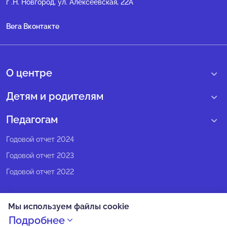
г .Н. Новгород, ул. Алексеевская, 22А
Вега Вконтакте
О центре
О нас
Детям и родителям
Сведения образовательной организации
Учебные интенсивные сборы
Педагогам
Структура регионального центра
Образовательные программы
Программы Веги
Годовой отчет 2024
Педагогический состав
Мероприятия
Программы Сириус
Годовой отчет 2023
Попечительский совет
Большие вызовы
Методические рекомендации
Годовой отчет 2022
Экспертный совет
Сириус Лето
Партнеры
Олимпиадное движение
Мы используем файлы cookie
СМИ о нас
Календарь всех событий
Политика конфиденциальности
Подробнее
Новости