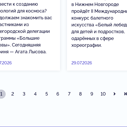
вести к созданию
в Нижнем Новгороде
нологий для космоса?
пройдёт II Международн
должаем знакомить вас
конкурс балетного
частниками из
искусства «Белый лебед
егородской делегации
для детей и подростков,
граммы «Большие
одарённых в сфере
овы». Сегодняшняя
хореографии.
оиня — Агата Лысова.
7.2026
29.07.2026
1
2
3
4
5
6
7
8
9
10