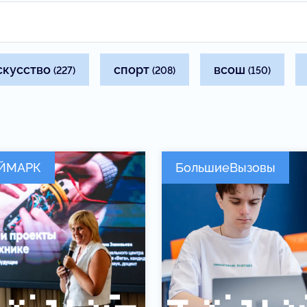
скусство
спорт
всош
(227)
(208)
(150)
ЙМАРК
БольшиеВызовы