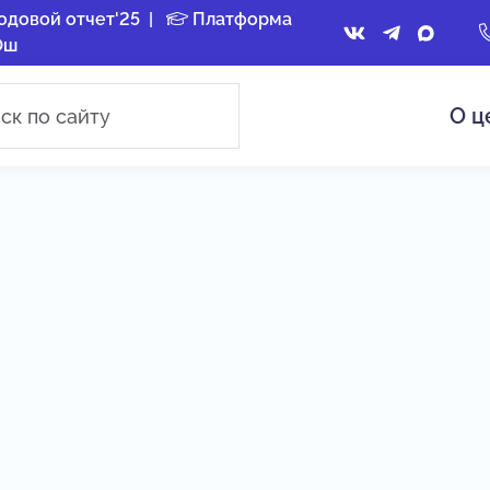
одовой отчет'25
|
Платформа
Ош
О ц