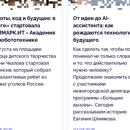
оты, код и будущее: в
От идеи до AI-
ге» стартовала
ассистента: как
МАРК.ИТ – Академия
рождаются технолог
робототехнике
будущего
вгуста на площадке
Как сделать так, чтобы п
рца детского творчества
понимал не только слова
ни Чкалова стартовал
и то, что действительно
енсив, который собрал
нужно человеку?
талантливых ребят из
Продолжаем знакомить 
ных уголков России.
с участниками
нижегородской делегац
программы «Большие
вызовы». Сегодня
рассказываем историю
Евгения Шемякова.