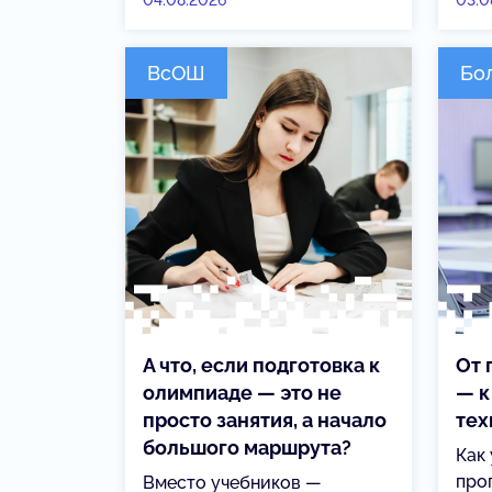
04.08.2026
03.0
ВсОШ
Бо
А что, если подготовка к
От 
олимпиаде — это не
— к
просто занятия, а начало
тех
большого маршрута?
Как
про
Вместо учебников —