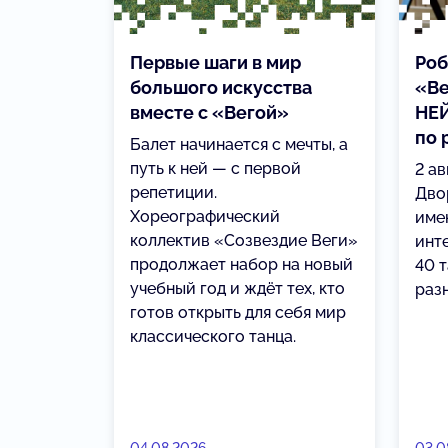
Первые шаги в мир
Роб
большого искусства
«Ве
вместе с «Вегой»
НЕЙ
по 
Балет начинается с мечты, а
путь к ней — с первой
2 а
репетиции.
Дво
Хореографический
име
коллектив «Созвездие Веги»
инт
продолжает набор на новый
40 
учебный год и ждёт тех, кто
раз
готов открыть для себя мир
классического танца.