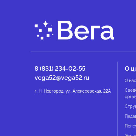
8 (831) 234-02-55
О ц
vega52@vega52.ru
О на
Свед
г .Н. Новгород, ул. Алексеевская, 22А
орга
Стру
Педа
Попе
Эксп