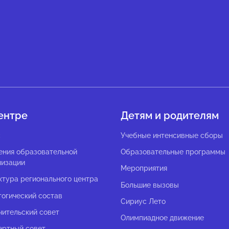
ентре
Детям и родителям
с
Учебные интенсивные сборы
ения образовательной
Образовательные программы
низации
Мероприятия
ктура регионального центра
Большие вызовы
гогический состав
Сириус Лето
чительский совет
Олимпиадное движение
ертный совет