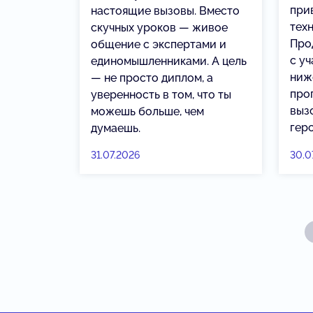
при
настоящие вызовы. Вместо
тех
скучных уроков — живое
Про
общение с экспертами и
с у
единомышленниками. А цель
ниж
— не просто диплом, а
про
уверенность в том, что ты
выз
можешь больше, чем
гер
думаешь.
31.07.2026
30.0