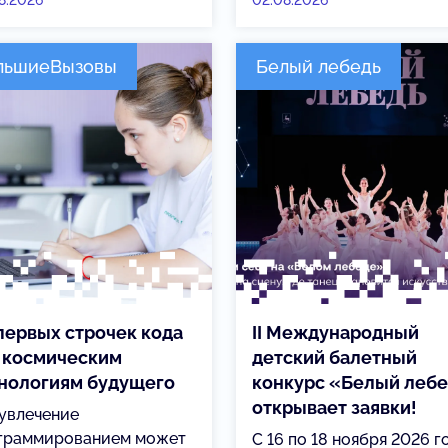
8.2026
02.08.2026
льшиеВызовы
Белый лебедь
первых строчек кода
II Международный
 космическим
детский балетный
нологиям будущего
конкурс «Белый леб
открывает заявки!
 увлечение
граммированием может
С 16 по 18 ноября 2026 г