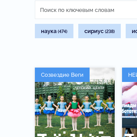
наука
сириус
и
(474)
(238)
Созвездие Веги
НЕ