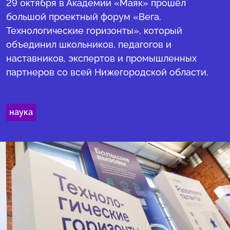
29 октября в Академии «Маяк» прошёл
большой проектный форум «Вега.
Технологические горизонты», который
объединил школьников, педагогов и
наставников, экспертов и промышленных
партнеров со всей Нижегородской области.
наука