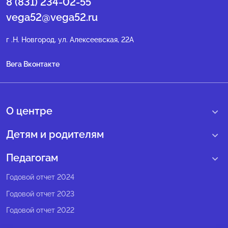
8 (831) 234-02-55
vega52@vega52.ru
г .Н. Новгород, ул. Алексеевская, 22А
Вега Вконтакте
О центре
О нас
Детям и родителям
Сведения образовательной организации
Учебные интенсивные сборы
Педагогам
Структура регионального центра
Образовательные программы
Программы Веги
Годовой отчет 2024
Педагогический состав
Мероприятия
Программы Сириус
Годовой отчет 2023
Попечительский совет
Большие вызовы
Методические рекомендации
Годовой отчет 2022
Экспертный совет
Сириус Лето