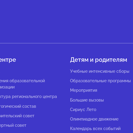
ентре
Детям и родителям
с
Учебные интенсивные сборы
ения образовательной
Образовательные программы
низации
Мероприятия
ктура регионального центра
Большие вызовы
гогический состав
Сириус Лето
чительский совет
Олимпиадное движение
ертный совет
Календарь всех событий