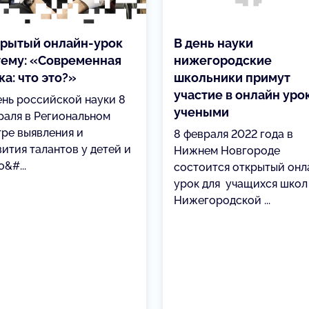
рытый онлайн-урок
В день науки
тему: «Современная
нижегородские
ка: что это?»
школьники примут
участие в онлайн уро
ень российской науки 8
учеными
раля в Региональном
тре выявления и
8 февраля 2022 года в
вития талантов у детей и
Нижнем Новгороде
&#...
состоится открытый онл
урок для учащихся школ
Нижегородской ...