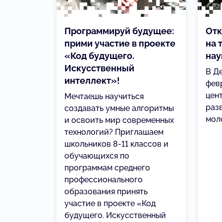
Программируй будущее:
Отк
прими участие в проекте
на 
«Код будущего.
нау
Искусственный
В Д
интеллект»!
фев
цен
Мечтаешь научиться
раз
создавать умные алгоритмы
моло
и освоить мир современных
технологий? Приглашаем
школьников 8-11 классов и
обучающихся по
программам среднего
профессионального
образования принять
участие в проекте «Код
будущего. Искусственный