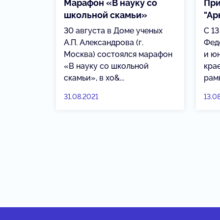
Марафон «В науку со
При
школьной скамьи»
"Ар
30 августа в Доме ученых
С 13
А.П. Александрова (г.
Фед
Москва) состоялся марафон
и ю
«В науку со школьной
крае
скамьи», в хо&...
рамк
31.08.2021
13.0