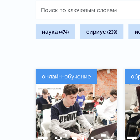
наука
сириус
и
(474)
(239)
онлайн-обучение
об