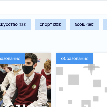
скусство
спорт
всош
(228)
(208)
(150)
разование
образование