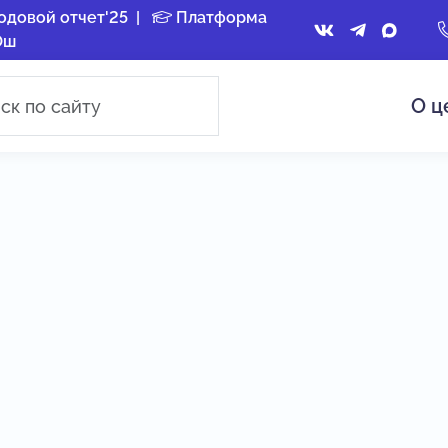
одовой отчет'25
|
Платформа
Ош
О ц