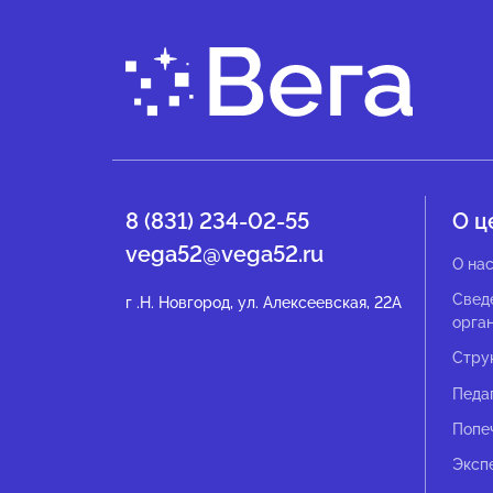
8 (831) 234-02-55
О ц
vega52@vega52.ru
О на
Свед
г .Н. Новгород, ул. Алексеевская, 22А
орга
Стру
Педа
Попе
Эксп