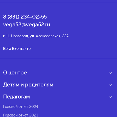
8 (831) 234-02-55
vega52@vega52.ru
г .Н. Новгород, ул. Алексеевская, 22А
Вега Вконтакте
О центре
О нас
Детям и родителям
Сведения образовательной организации
Учебные интенсивные сборы
Педагогам
Структура регионального центра
Образовательные программы
Программы Веги
Годовой отчет 2024
Педагогический состав
Мероприятия
Программы Сириус
Годовой отчет 2023
Попечительский совет