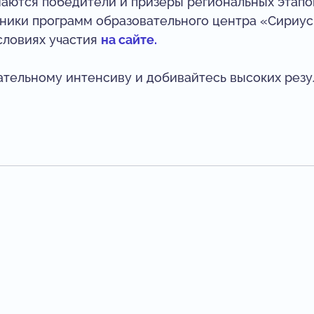
шаются победители и призёры региональных этап
стники программ образовательного центра «Сириус
словиях участия
на сайте.
тельному интенсиву и добивайтесь высоких резу