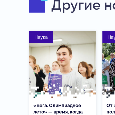
Другие н
Наука
На
«Вега. Олимпиадное
От 
лето» — время, когда
пол