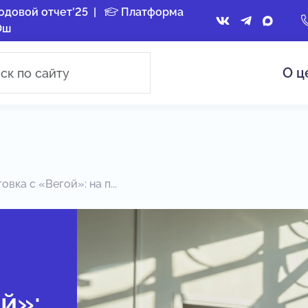
одовой отчет'25
|
Платформа
Ош
О ц
вка с «Вегой»: на п...
й»: