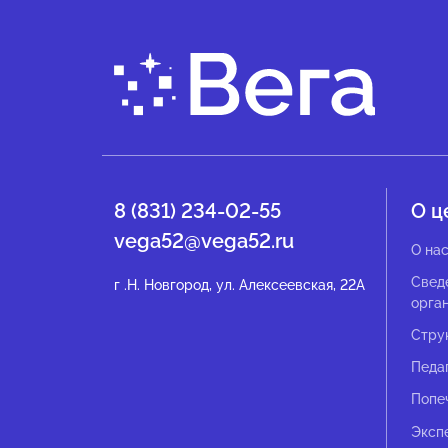
8 (831) 234-02-55
О ц
vega52@vega52.ru
О на
Свед
г .Н. Новгород, ул. Алексеевская, 22А
орга
Стру
Педа
Попе
Эксп