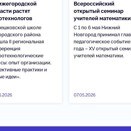
ижегородской
Всероссийский
асти растят
открытый семинар
отехнологов
учителей математики
лешковской школе
С 1 по 6 мая Нижний
ородского района
Новгород принимал гла
шла II региональная
педагогическое событие
ференция
года – XV открытый сем
ротехнологические
учителей математики.
ссы: опыт организации,
ективные практики и
ые идеи».
6.2026
07.05.2026