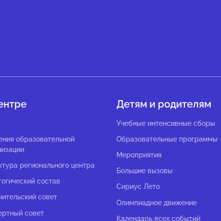
ентре
Детям и родителям
с
Учебные интенсивные сборы
ения образовательной
Образовательные программы
низации
Мероприятия
ктура регионального центра
Большие вызовы
гогический состав
Сириус Лето
чительский совет
Олимпиадное движение
ертный совет
Календарь всех событий