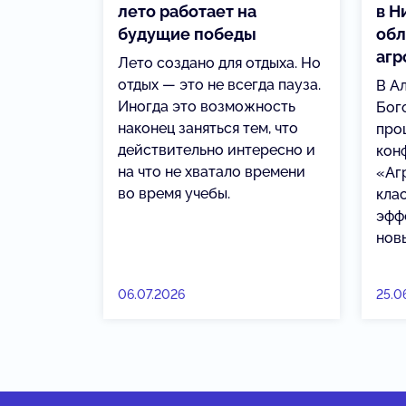
лето работает на
в Н
будущие победы
обл
агр
Лето создано для отдыха. Но
отдых — это не всегда пауза.
В А
Иногда это возможность
Бог
наконец заняться тем, что
про
действительно интересно и
кон
на что не хватало времени
«Аг
во время учебы.
кла
эфф
нов
06.07.2026
25.0