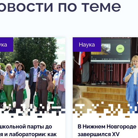
овости по теме
ука
Наука
школьной парты до
В Нижнем Новгороде
я и лаборатории: как
завершился XV