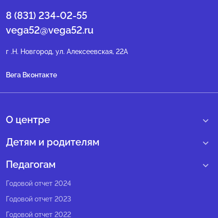
8 (831) 234-02-55
vega52@vega52.ru
г .Н. Новгород, ул. Алексеевская, 22А
Вега Вконтакте
О центре
О нас
Детям и родителям
Сведения образовательной организации
Учебные интенсивные сборы
Педагогам
Структура регионального центра
Образовательные программы
Программы Веги
Годовой отчет 2024
Педагогический состав
Мероприятия
Программы Сириус
Годовой отчет 2023
Попечительский совет
Большие вызовы
Методические рекомендации
Годовой отчет 2022
Экспертный совет