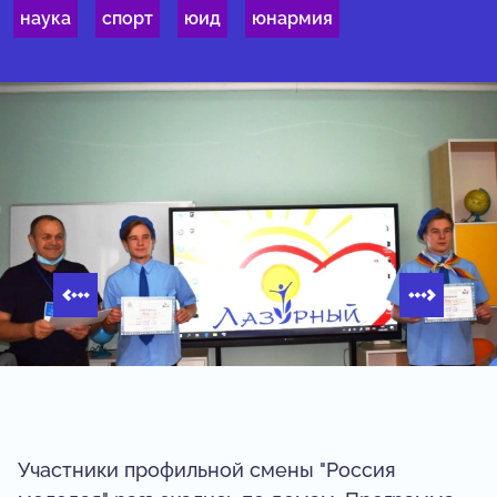
наука
спорт
юид
юнармия
Участники профильной смены "Россия