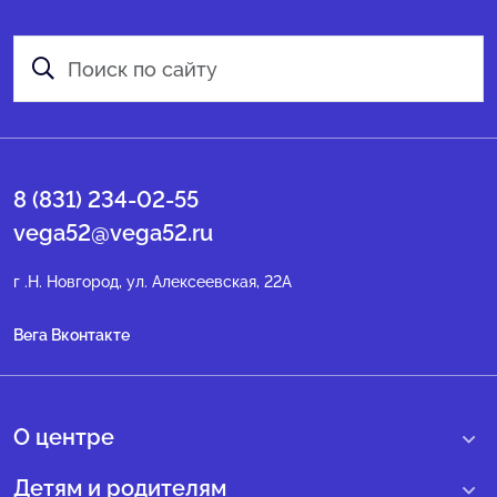
8 (831) 234-02-55
vega52@vega52.ru
г .Н. Новгород, ул. Алексеевская, 22А
Вега Вконтакте
О центре
О нас
Детям и родителям