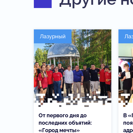
Лазурный
Ла
От первого дня до
В «
последних объятий:
поя
«Город мечты»
адр