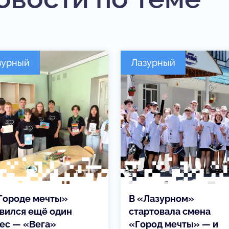
зурный
Лазурный
Городе мечты»
В «Лазурном»
вился ещё один
стартовала смена
ес — «Вега»
«Город мечты» — и