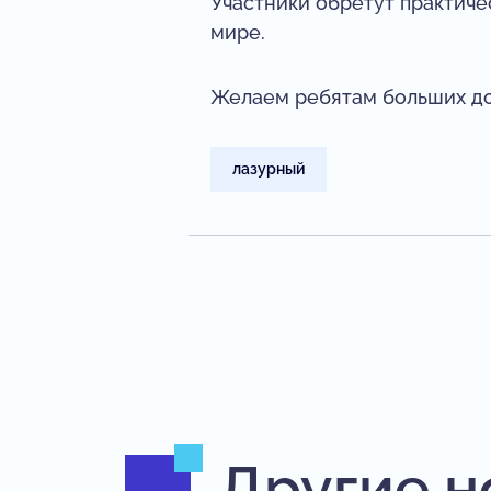
Участники обретут практич
мире.
Желаем ребятам больших д
лазурный
Другие н