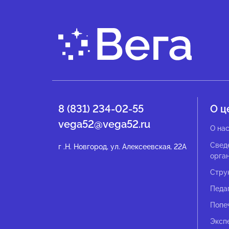
8 (831) 234-02-55
О ц
vega52@vega52.ru
О на
Свед
г .Н. Новгород, ул. Алексеевская, 22А
орга
Стру
Педа
Попе
Эксп