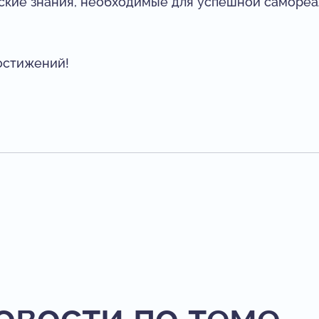
еские знания, необходимые для успешной саморе
остижений!
овости по теме