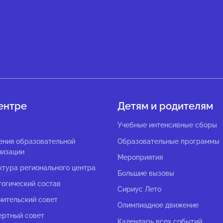
ентре
Детям и родителям
с
Учебные интенсивные сборы
ения образовательной
Образовательные программы
низации
Мероприятия
ктура регионального центра
Большие вызовы
гогический состав
Сириус Лето
чительский совет
Олимпиадное движение
ертный совет
Календарь всех событий