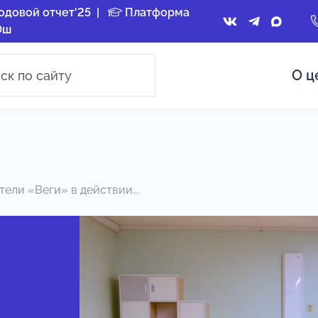
одовой отчет'25
|
Платформа
Ош
О ц
ли «Веги» в действии...