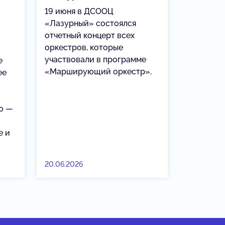
19 июня в ДСООЦ
«Лазурный» состоялся
отчетный концерт всех
оркестров, которые
участвовали в программе
е
«Марширующий оркестр».
ее
ю —
е и
20.06.2026