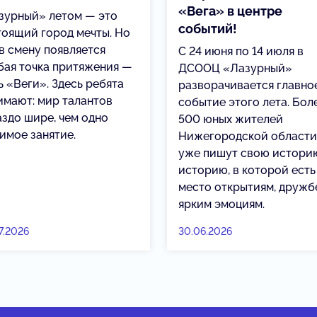
«Вега» в центре
зурный» летом — это
событий!
тоящий город мечты. Но
 в смену появляется
С 24 июня по 14 июля в
бая точка притяжения —
ДСООЦ «Лазурный»
ь «Веги». Здесь ребята
разворачивается главно
имают: мир талантов
событие этого лета. Бол
аздо шире, чем одно
500 юных жителей
имое занятие.
Нижегородской области
уже пишут свою истори
историю, в которой есть
место открытиям, дружб
ярким эмоциям.
7.2026
30.06.2026