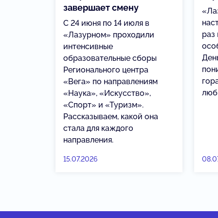
завершает смену
«Ла
нас
С 24 июня по 14 июля в
раз
«Лазурном» проходили
осо
интенсивные
Ден
образовательные сборы
пон
Регионального центра
гор
«Вега» по направлениям
люб
«Наука», «Искусство»,
«Спорт» и «Туризм».
Рассказываем, какой она
стала для каждого
направления.
15.07.2026
08.0