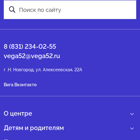
8 (831) 234-02-55
vega52@vega52.ru
г .Н. Новгород, ул. Алексеевская, 22А
Вега Вконтакте
О центре
О нас
Детям и родителям
Сведения образовательной организации