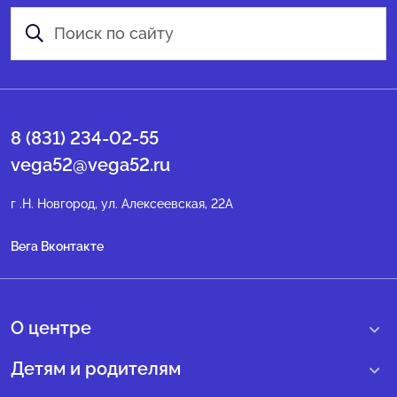
8 (831) 234-02-55
vega52@vega52.ru
г .Н. Новгород, ул. Алексеевская, 22А
Вега Вконтакте
О центре
О нас
Детям и родителям
Сведения образовательной организации