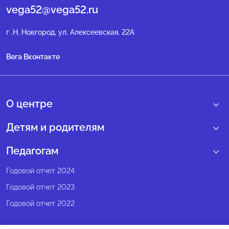
vega52@vega52.ru
г .Н. Новгород, ул. Алексеевская, 22А
Вега Вконтакте
О центре
О нас
Детям и родителям
Сведения образовательной организации
Учебные интенсивные сборы
Педагогам
Структура регионального центра
Образовательные программы
Программы Веги
Годовой отчет 2024
Педагогический состав
Мероприятия
Программы Сириус
Годовой отчет 2023
Попечительский совет
Большие вызовы
Методические рекомендации
Годовой отчет 2022
Экспертный совет
Сириус Лето
Партнеры