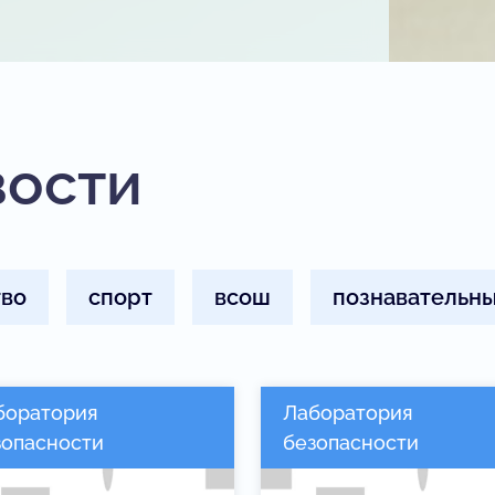
вости
тво
спорт
всош
познавательны
боратория
Лаборатория
зопасности
безопасности