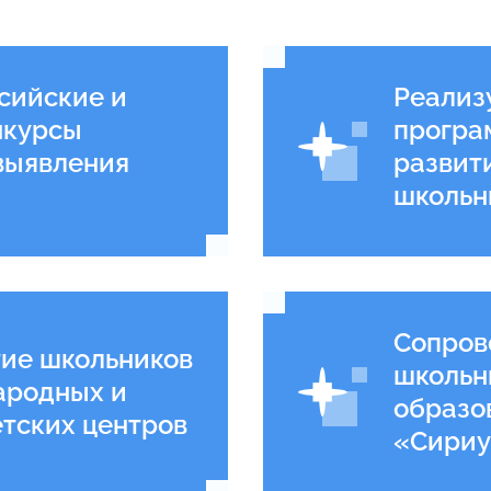
сийские и
Реализ
 Олимпиадное
нкурсы
програ
выявления
развит
школьн
 сегодня, чтобы
а!
Сопров
тие школьников
школьн
ародных и
образо
тских центров
«Сириу