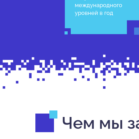
международного
уровней в год
Чем мы з