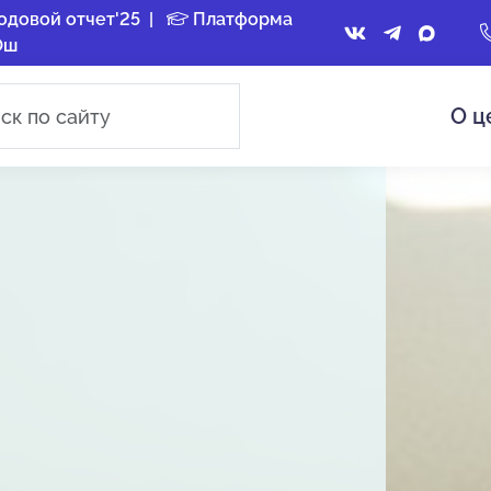
одовой отчет'25
|
Платформа
Ош
О ц