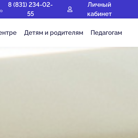
8 (831) 234-02-
Личный
55
кабинет
ентре
Детям и родителям
Педагогам