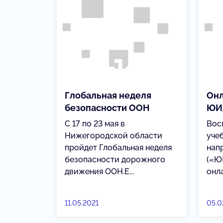
Глобальная неделя
Онл
безопасности ООН
ЮИ
С 17 по 23 мая в
Вос
Нижегородской области
уче
пройдет Глобальная неделя
нап
безопасности дорожного
(«Ю
движения ООН.Е...
онла
11.05.2021
05.0