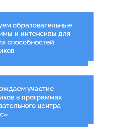
уем образовательные
ммы и интенсивы для
ия способностей
иков
ождаем участие
иков в программах
Подробнее
вательного центра
с»