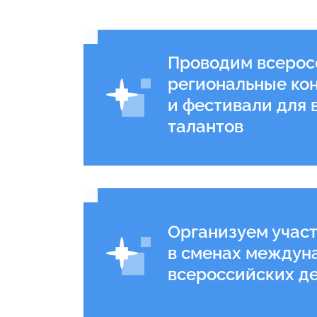
Проводим всерос
Вега.
региональные ко
и фестивали для 
лето
талантов
Готовься к ВсОШ
побеждать завтр
Организуем учас
в сменах междун
всероссийских де