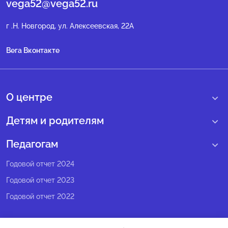
vega52@vega52.ru
г .Н. Новгород, ул. Алексеевская, 22А
Вега Вконтакте
О центре
О нас
Детям и родителям
Сведения образовательной организации
Учебные интенсивные сборы
Педагогам
Структура регионального центра
Образовательные программы
Программы Веги
Годовой отчет 2024
Педагогический состав
Мероприятия
Программы Сириус
Годовой отчет 2023
Попечительский совет
Большие вызовы
Методические рекомендации
Годовой отчет 2022
Экспертный совет
Сириус Лето
Партнеры
Олимпиадное движение