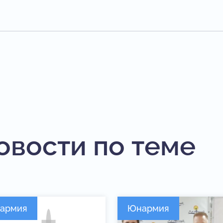
овости по теме
армия
Юнармия