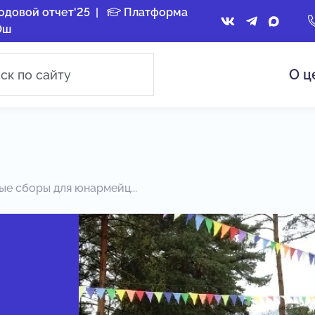
одовой отчет'25
|
Платформа
Ош
О ц
е сборы для юнармейц...