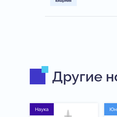
юнармия
Другие н
Наука
Юн