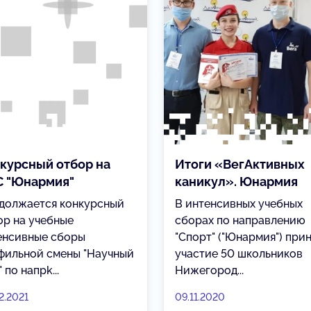
курсный отбор на
Итоги «ВегАктивных
 "Юнармия"
каникул». Юнармия
должается конкурсный
В интенсивных учебных
ор на учебные
сборах по направлению
енсивные сборы
"Спорт" ("Юнармия") при
фильной смены "Научный
участие 50 школьников
 по напрk...
Нижегород...
2.2021
09.11.2020