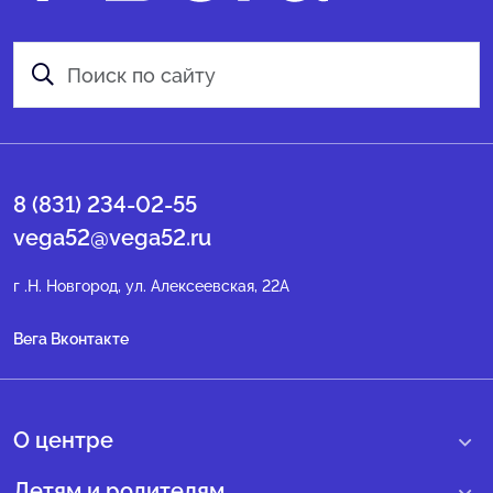
8 (831) 234-02-55
vega52@vega52.ru
г .Н. Новгород, ул. Алексеевская, 22А
Вега Вконтакте
О центре
О нас
Детям и родителям