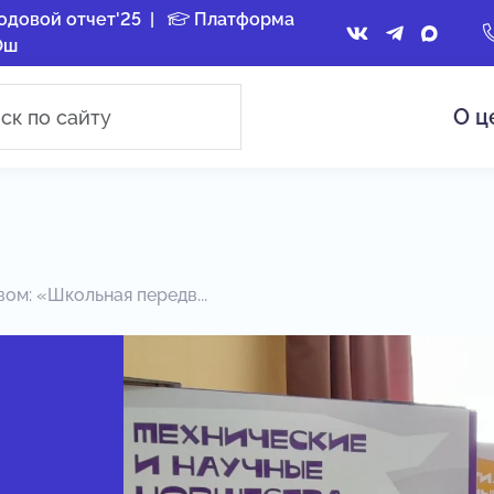
одовой отчет'25
|
Платформа
Ош
О ц
ом: «Школьная передв...