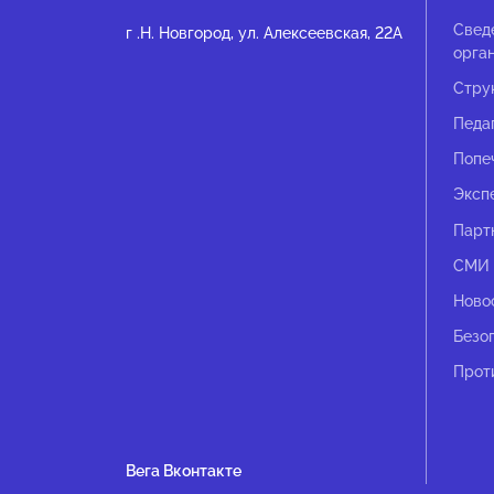
Свед
г .Н. Новгород, ул. Алексеевская, 22А
орга
Стру
Педа
Попе
Эксп
Парт
СМИ 
Ново
Безо
Прот
Вега Вконтакте