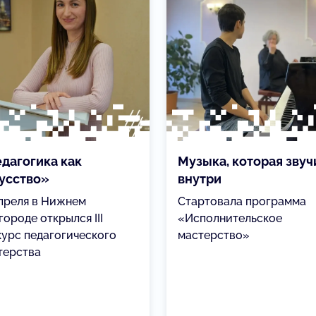
дагогика как
Музыка, которая звуч
усство»
внутри
апреля в Нижнем
Стартовала программа
ороде открылся III
«Исполнительское
курс педагогического
мастерство»
терства