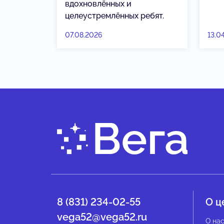
вдохновлённых и
целеустремлённых ребят.
07.08.2026
13.0
8 (831) 234-02-55
О ц
vega52@vega52.ru
О на