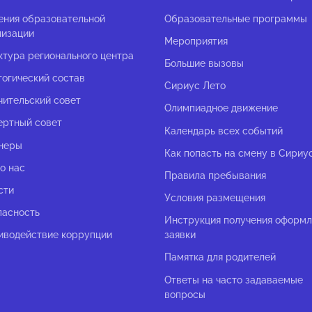
ения образовательной
Образовательные программы
низации
Мероприятия
ктура регионального центра
Большие вызовы
гогический состав
Сириус Лето
чительский совет
Олимпиадное движение
ертный совет
Календарь всех событий
неры
Как попасть на смену в Сириу
о нас
Правила пребывания
сти
Условия размещения
пасность
Инструкция получения оформ
иводействие коррупции
заявки
Памятка для родителей
Ответы на часто задаваемые
вопросы