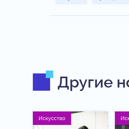
Другие н
Искусство
Ис