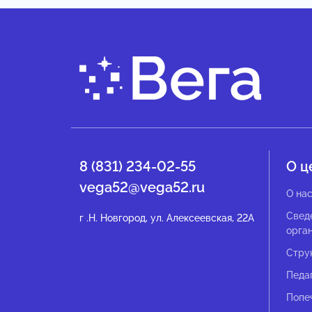
8 (831) 234-02-55
О ц
vega52@vega52.ru
О на
Свед
г .Н. Новгород, ул. Алексеевская, 22А
орга
Стру
Педа
Попе