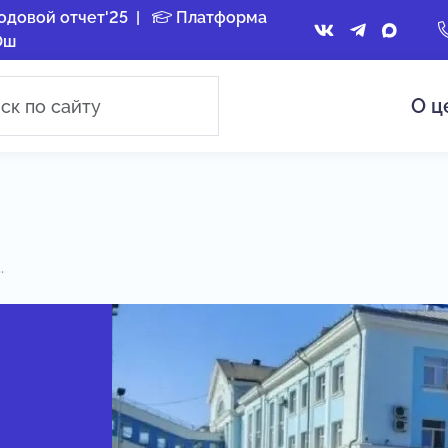
одовой отчет'25
|
Платформа
Ош
О ц
.