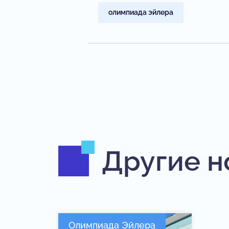
олимпиада эйлера
Другие н
Олимпиада Эйлера