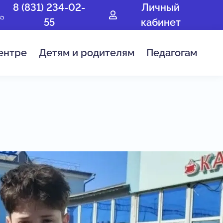
8 (831) 234-02-
Личный
55
кабинет
ентре
Детям и родителям
Педагогам