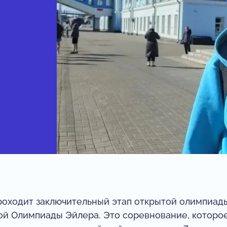
а
проходит заключительный этап открытой олимпиад
той Олимпиады Эйлера. Это соревнование, которо