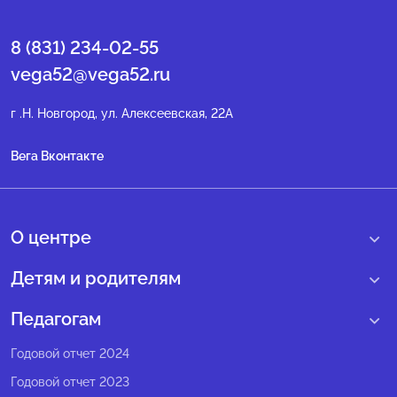
8 (831) 234-02-55
vega52@vega52.ru
г .Н. Новгород, ул. Алексеевская, 22А
Вега Вконтакте
О центре
О нас
Детям и родителям
Сведения образовательной организации
Учебные интенсивные сборы
Педагогам
Структура регионального центра
Образовательные программы
Программы Веги
Годовой отчет 2024
Педагогический состав
Мероприятия
Программы Сириус
Годовой отчет 2023
Попечительский совет