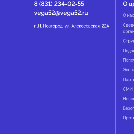
8 (831) 234-02-55
О ц
vega52@vega52.ru
О на
Свед
г .Н. Новгород, ул. Алексеевская, 22А
орга
Стру
Педа
Попе
Эксп
Парт
СМИ 
Ново
Безо
Прот