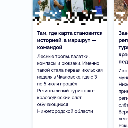
Там, где карта становится
Зав
историей, а маршрут —
рег
командой
тур
кра
Лесные тропы, палатки,
пед
компасы и рюкзаки. Именно
такой стала первая июльская
7 ко
неделя в Чкаловске, где с 3
мун
по 5 июля прошёл
Ниж
Региональный туристско-
при
краеведческий слёт
рег
обучающихся
слё
Нижегородской области
бере
лес
Рекш