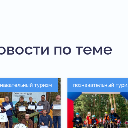
овости по теме
знавательный туризм
познавательный тури