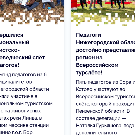
ершился
Педагоги
иональный
Нижегородской обла
истско-
достойно представл
еведческий слёт
регион на
агогов!
Всероссийском
турслёте!
манд педагогов из 6
иципалитетов
Пять педагогов из Бора 
егородской области
Кстово участвуют во
няли участие в в
Всероссийском туристс
иональном туристском
слёте, который проходит
те на живописных
Пензенской области. В
гах реки Линда, в
составе делегации —
ном массиве станции
Наталья Гурьяшова, педа
ино г.о.г. Бор.
дополнительного