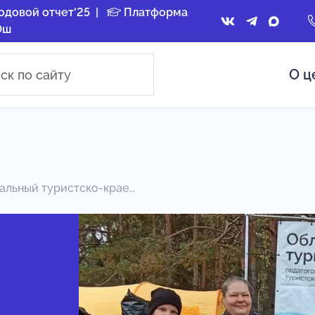
одовой отчет'25
|
Платформа
Ош
О ц
льный туристско-крае...