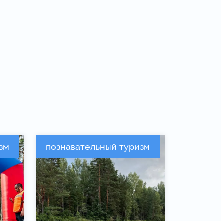
зм
познавательный туризм