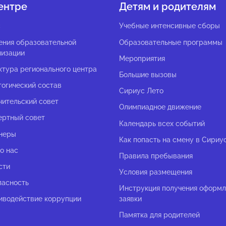
ентре
Детям и родителям
с
Учебные интенсивные сборы
ения образовательной
Образовательные программы
низации
Мероприятия
ктура регионального центра
Большие вызовы
гогический состав
Сириус Лето
чительский совет
Олимпиадное движение
ертный совет
Календарь всех событий
неры
Как попасть на смену в Сириу
о нас
Правила пребывания
сти
Условия размещения
пасность
Инструкция получения оформ
иводействие коррупции
заявки
Памятка для родителей