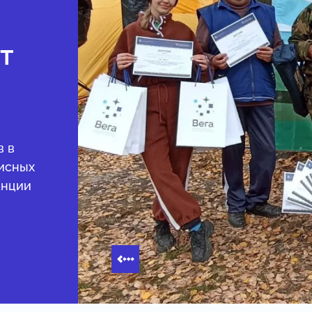
т
в в
писных
анции