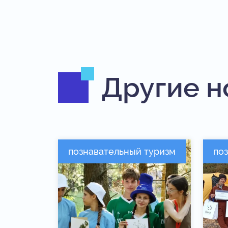
Другие н
познавательный туризм
по