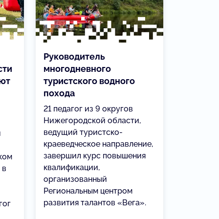
Руководитель
сти
многодневного
яют
туристского водного
похода
21 педагог из 9 округов
Нижегородской области,
ведущий туристско-
и
краеведческое направление,
завершил курс повышения
ком
квалификации,
 в
организованный
Региональным центром
развития талантов «Вега».
гог