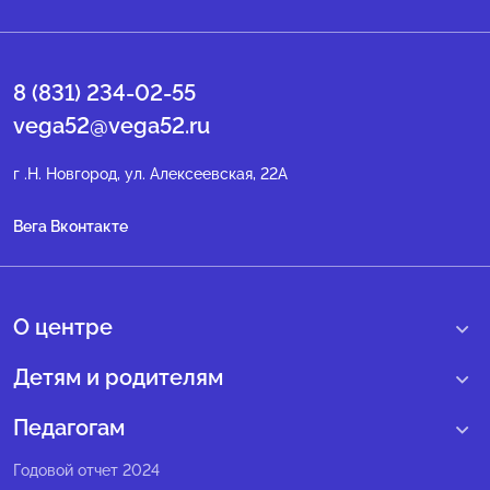
8 (831) 234-02-55
vega52@vega52.ru
г .Н. Новгород, ул. Алексеевская, 22А
Вега Вконтакте
О центре
О нас
Детям и родителям
Сведения образовательной организации
Учебные интенсивные сборы
Педагогам
Структура регионального центра
Образовательные программы
Программы Веги
Годовой отчет 2024
Педагогический состав