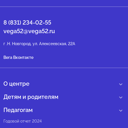
8 (831) 234-02-55
vega52@vega52.ru
г .Н. Новгород, ул. Алексеевская, 22А
Вега Вконтакте
О центре
О нас
Детям и родителям
Сведения образовательной организации
Учебные интенсивные сборы
Педагогам
Структура регионального центра
Образовательные программы
Программы Веги
Годовой отчет 2024
Педагогический состав
Мероприятия