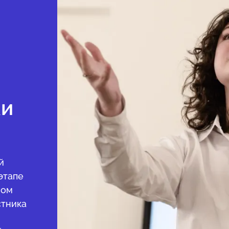
ки
й
этапе
ном
стника