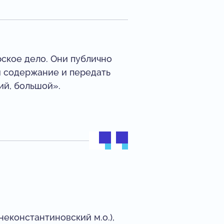
ёрское дело. Они публично
и содержание и передать
ий, большой».
неконстантиновский м.о.),