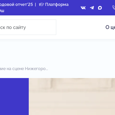
одовой отчет'25
|
Платформа
Ош
О ц
ие на сцене Нижегоро...