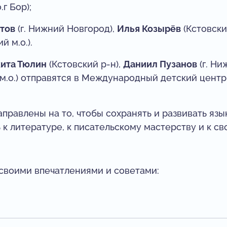
о.г Бор);
стов
(г. Нижний Новгород),
Илья Козырёв
(Кстовский
 м.о.).
ита Тюлин
(Кстовский р-н),
Даниил Пузанов
(г. Ни
м.о.) отправятся в Международный детский цент
авлены на то, чтобы сохранять и развивать язык,
к литературе, к писательскому мастерству и к св
своими впечатлениями и советами: