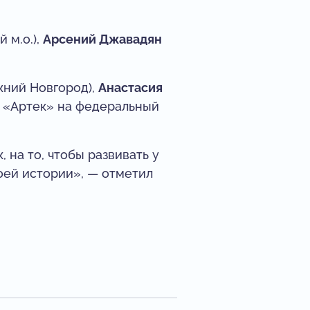
 м.о.),
Арсений Джавадян
жний Новгород),
Анастасия
р «Артек» на федеральный
 на то, чтобы развивать у
оей истории», — отметил